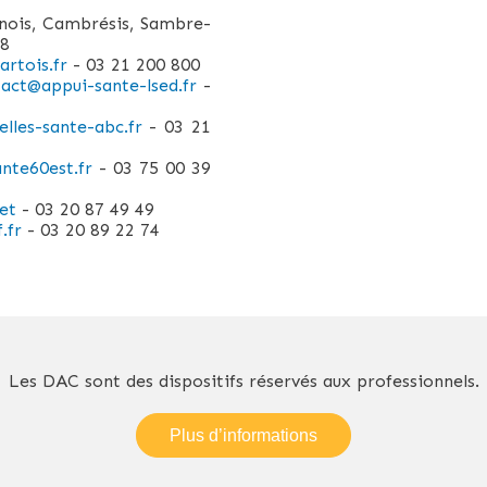
nois, Cambrésis, Sambre-
28
rtois.fr
- 03 21 200 800
act@appui-sante-lsed.fr
-
lles-sante-abc.fr
- 03 21
nte60est.fr
- 03 75 00 39
net
- 03 20 87 49 49
.fr
- 03 20 89 22 74
Les DAC sont des dispositifs réservés aux professionnels.
Plus d’informations