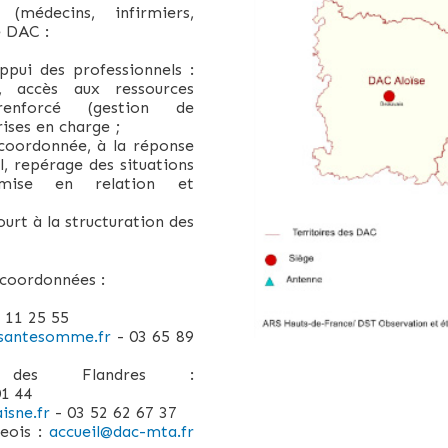
(médecins, infirmiers,
le DAC :
pui des professionnels :
n, accès aux ressources
renforcé (gestion de
rises en charge ;
 coordonnée, à la réponse
l, repérage des situations
 mise en relation et
ourt à la structuration des
s coordonnées :
 11 25 55
santesomme.fr
- 03 65 89
des Flandres :
01 44
isne.fr
- 03 52 62 67 37
eois :
accueil@dac-mta.fr