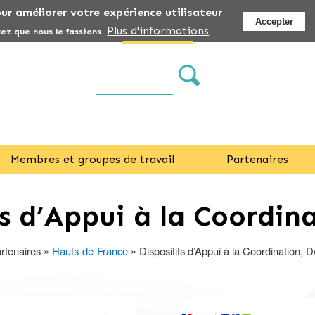
Aller
our améliorer votre expérience utilisateur
Accepter
au
Plus d'informations
ez que nous le fassions.
contenu
principal
Membres et groupes de travail
Partenaires
fs d’Appui à la Coordin
rtenaires
Hauts-de-France
Dispositifs d’Appui à la Coordination, 