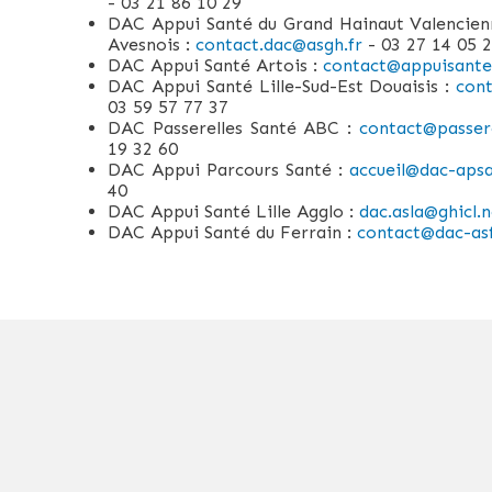
- 03 21 86 10 29
DAC Appui Santé du Grand Hainaut Valencien
Avesnois :
contact.dac@asgh.fr
- 03 27 14 05 
DAC Appui Santé Artois :
contact@appuisantea
DAC Appui Santé Lille-Sud-Est Douaisis :
cont
03 59 57 77 37
DAC Passerelles Santé ABC :
contact@passere
19 32 60
DAC Appui Parcours Santé :
accueil@dac-apsa
40
DAC Appui Santé Lille Agglo :
dac.asla@ghicl.
DAC Appui Santé du Ferrain :
contact@dac-asf