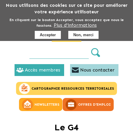
Aller
Nous utilisons des cookies sur ce site pour améliorer
au
votre expérience utilisateur
contenu
En cliquant sur le bouton Accepter, vous acceptez que nous le
Plus d'informations
principal
fassions.
Accepter
Non, merci
Accès membres
Nous contacter
CARTOGRAPHIE RESSOURCES TERRITORIALES
NEWSLETTERS
OFFRES D'EMPLOI
Le G4