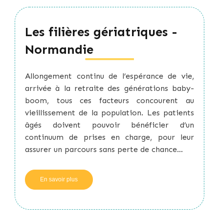
de
Santé
Mentale,
Les filières gériatriques -
PTSM
-
Normandie
Normandie
Allongement continu de l’espérance de vie,
arrivée à la retraite des générations baby-
boom, tous ces facteurs concourent au
vieillissement de la population. Les patients
âgés doivent pouvoir bénéficier d’un
continuum de prises en charge, pour leur
assurer un parcours sans perte de chance...
En savoir plus
sur
Les
filières
gériatriques
-