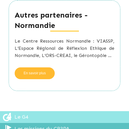
Normandie
Autres partenaires -
Normandie
Le Centre Ressources Normandie : VIASSP,
L’Espace Régional de Réflexion Ethique de
Normandie, L’ORS-CREAI, le Gérontopôle ...
En savoir plus
sur
Autres
partenaires
-
Normandie
Le G4
Les missions du CR3PA