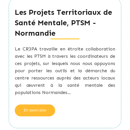
Coordination,
DAC
Les Projets Territoriaux de
-
Normandie
Santé Mentale, PTSM -
Normandie
Le CR3PA travaille en étroite collaboration
avec les PTSM à travers les coordinateurs de
ces projets, sur lesquels nous nous appuyons
pour porter les outils et la démarche du
centre ressources auprès des acteurs locaux
qui œuvrent à la santé mentale des
populations Normandes...
En savoir plus
sur
Les
Projets
Territoriaux