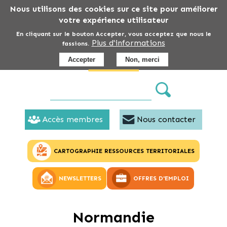
Aller
Nous utilisons des cookies sur ce site pour améliorer
au
votre expérience utilisateur
contenu
En cliquant sur le bouton Accepter, vous acceptez que nous le
Plus d'informations
principal
fassions.
Accepter
Non, merci
Accès membres
Nous contacter
CARTOGRAPHIE RESSOURCES TERRITORIALES
NEWSLETTERS
OFFRES D'EMPLOI
Normandie