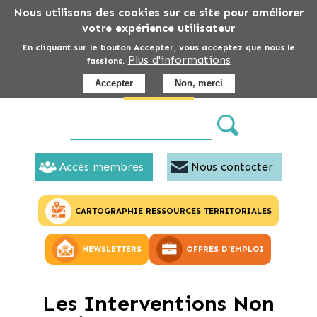
Aller
Nous utilisons des cookies sur ce site pour améliorer
au
votre expérience utilisateur
contenu
En cliquant sur le bouton Accepter, vous acceptez que nous le
Plus d'informations
principal
fassions.
Accepter
Non, merci
Accès membres
Nous contacter
CARTOGRAPHIE RESSOURCES TERRITORIALES
NEWSLETTERS
OFFRES D'EMPLOI
Les Interventions Non