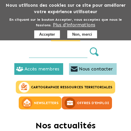
Aller
Nous utilisons des cookies sur ce site pour améliorer
au
votre expérience utilisateur
contenu
En cliquant sur le bouton Accepter, vous acceptez que nous le
Plus d'informations
principal
fassions.
Accepter
Non, merci
Accès membres
Nous contacter
CARTOGRAPHIE RESSOURCES TERRITORIALES
NEWSLETTERS
OFFRES D'EMPLOI
Nos actualités