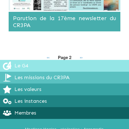
Parution de la 17ème newsletter du
CR3PA
Page
‹‹
Page 2
Page
››
précédente
suivante
Pagination
Le G4
Les missions du CR3PA
Les valeurs
Les instances
Membres
Mentions légales
- réalisation :
Ascomedia