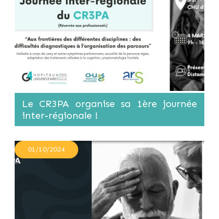
Le CR3PA organise sa 1ère journée
inter-régionale !
01/10/2024