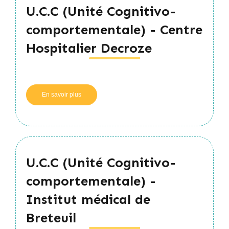
Centre
U.C.C (Unité Cognitivo-
Hospitalier
d'Arras
comportementale) - Centre
Hospitalier Decroze
En savoir plus
sur
U.C.C
(Unité
Cognitivo-
comportementale)
-
Centre
U.C.C (Unité Cognitivo-
Hospitalier
Decroze
comportementale) -
Institut médical de
Breteuil