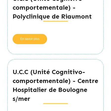
Hôpital
comportementale) -
Flaubert
-
Polyclinique de Riaumont
Pavillon
Soret
(3ème
étage)
En savoir plus
sur
U.C.C
(Unité
Cognitivo-
comportementale)
-
Polyclinique
U.C.C (Unité Cognitivo-
de
Riaumont
comportementale) - Centre
Hospitalier de Boulogne
s/mer