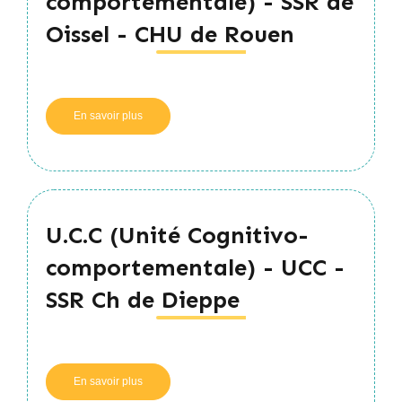
comportementale) - SSR de
Oissel - CHU de Rouen
En savoir plus
sur
U.C.C
(Unité
Cognitivo-
comportementale)
-
SSR
U.C.C (Unité Cognitivo-
de
Oissel
comportementale) - UCC -
-
CHU
SSR Ch de Dieppe
de
Rouen
En savoir plus
sur
U.C.C