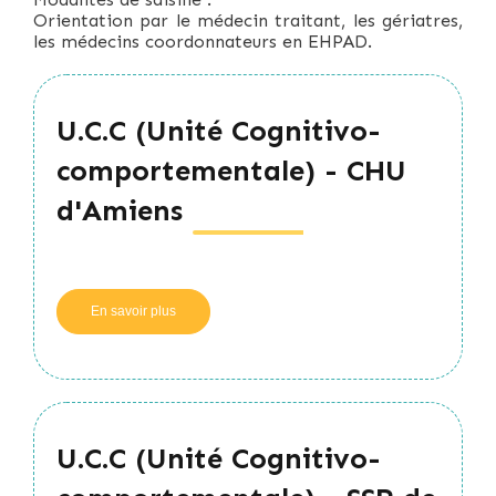
Orientation par le médecin traitant, les gériatres,
les médecins coordonnateurs en EHPAD.
U.C.C (Unité Cognitivo-
comportementale) - CHU
d'Amiens
En savoir plus
sur
U.C.C
(Unité
Cognitivo-
comportementale)
-
CHU
U.C.C (Unité Cognitivo-
d'Amiens