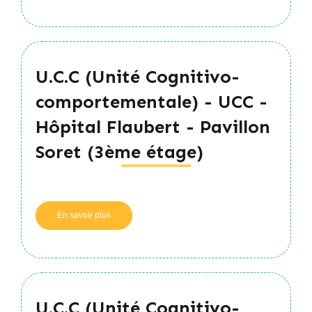
(Unité
Cognitivo-
comportementale)
-
UCC
U.C.C (Unité Cognitivo-
-
SSR
comportementale) - UCC -
Ch
de
Hôpital Flaubert - Pavillon
Dieppe
Soret (3ème étage)
En savoir plus
sur
U.C.C
(Unité
Cognitivo-
comportementale)
-
UCC
U.C.C (Unité Cognitivo-
-