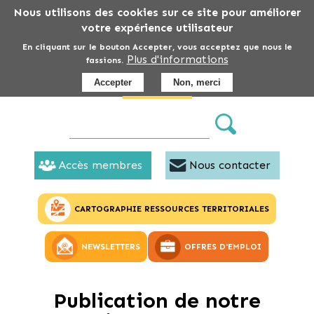
Aller
Nous utilisons des cookies sur ce site pour améliorer
au
votre expérience utilisateur
contenu
En cliquant sur le bouton Accepter, vous acceptez que nous le
Plus d'informations
principal
fassions.
Accepter
Non, merci
Accès membres
Nous contacter
CARTOGRAPHIE RESSOURCES TERRITORIALES
NEWSLETTERS
OFFRES D'EMPLOI
Publication de notre